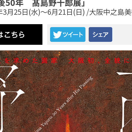
後50年 髙島野十郎展」
6年3月25日(水)～6月21日(日) /大阪中之島
大阪市立美術館開館90周年記念特別展「水滸伝」
2026年7月11日(土)～9月6日(日) / 大阪市立美術館
画像を拡大して見る