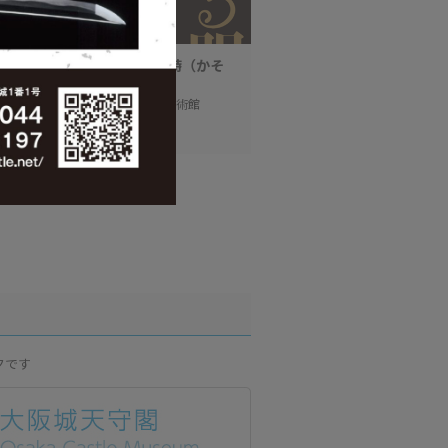
する明代の書－台北・何創時（かそ
ションの至宝」
日(金)～12月20日(金) / 大阪市立美術館
クです