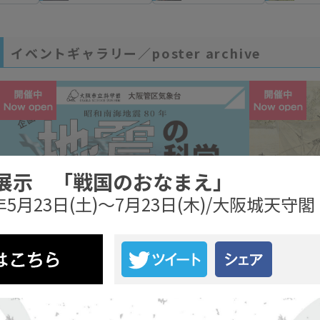
イベントギャラリー／poster archive
展示 「戦国のおなまえ」
6年5月23日(土)～7月23日(木)/大阪城天守閣
企画展「昭和南海地震80年 地震の科学 －記録
企画展「写す
が語る過去、科学が解く仕組みと備え－」
金水の粉本―
2026年7月18日(土)～8月30日(日) / 大阪市立科学館
2026年6月27