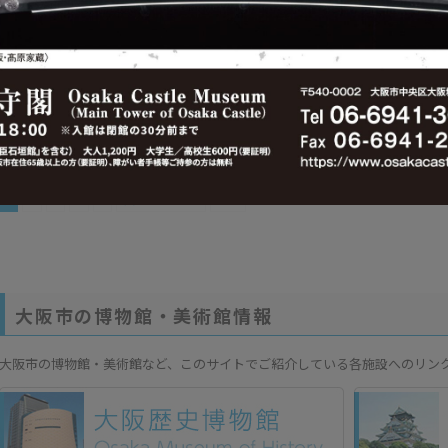
特別展「大絶滅展－生命史のビッグファイブ」
特別展「躍動
うじ）コレク
2026年7月17日(金)～10月12日(月・祝) / 大阪市立自然史博
物館
2026年10月9
1
2
3
4
5
次のページ≫
...29
大阪市の博物館・美術館情報
大阪市の博物館・美術館など、このサイトでご紹介している各施設へのリン