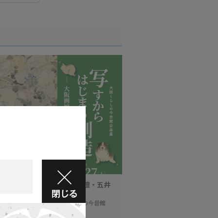
からはじまる創造 ―大阪画壇・五井
」
日(土)～8月31日(月) / 大阪くらしの今昔館