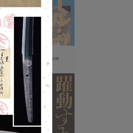
異才 カール・ヴァルザー
(土)〜9月27日(日) / 大阪中之島美術館